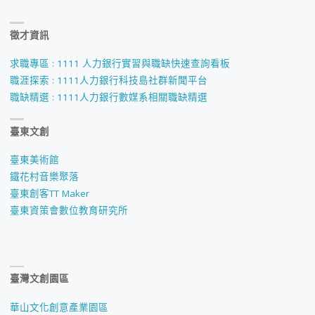
度
徵才資訊
個
人
求職專區 : 1111 人力銀行實習與職缺快速查詢看板
職涯探索 : 1111人力銀行科技島社群新聞平台
申
職缺精選 : 1111人力銀行數媒系相關職缺精選
請
臺東文創
面
臺東美術館
試
鐵花村音樂聚落
臺東創客TT Maker
錄
臺東資策會數位教育研究所
取
名
臺灣文創園區
單
華山文化創意產業園區