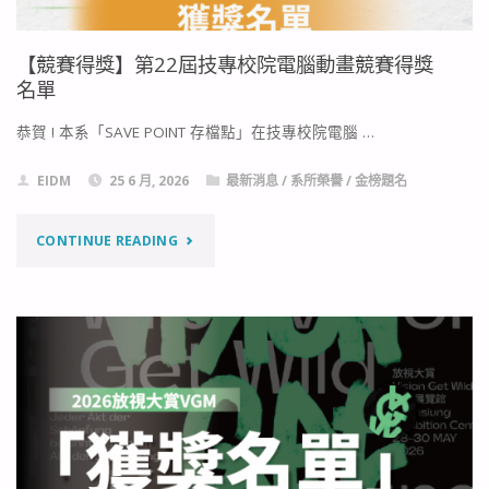
【競賽得獎】第22屆技專校院電腦動畫競賽得獎
名單
恭賀 ! 本系「SAVE POINT 存檔點」在技專校院電腦 …
EIDM
25 6 月, 2026
最新消息
/
系所榮譽
/
金榜題名
"【競
CONTINUE READING
賽
得
獎】
第
22