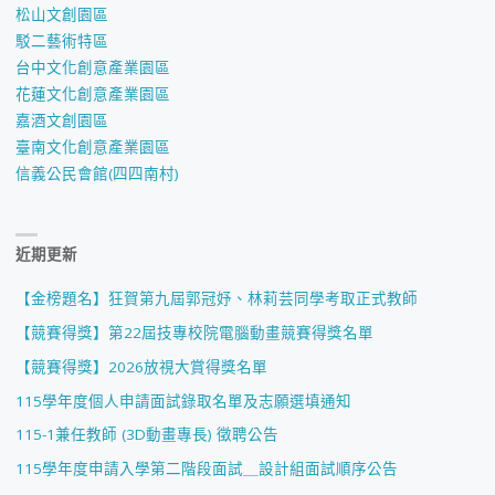
及
松山文創園區
駁二藝術特區
志
台中文化創意產業園區
願
花蓮文化創意產業園區
嘉酒文創園區
選
臺南文化創意產業園區
信義公民會館(四四南村)
填
通
近期更新
知"
【金榜題名】狂賀第九屆郭冠妤、林莉芸同學考取正式教師
【競賽得獎】第22屆技專校院電腦動畫競賽得獎名單
【競賽得獎】2026放視大賞得獎名單
115學年度個人申請面試錄取名單及志願選填通知
115-1兼任教師 (3D動畫專長) 徵聘公告
115學年度申請入學第二階段面試＿設計組面試順序公告