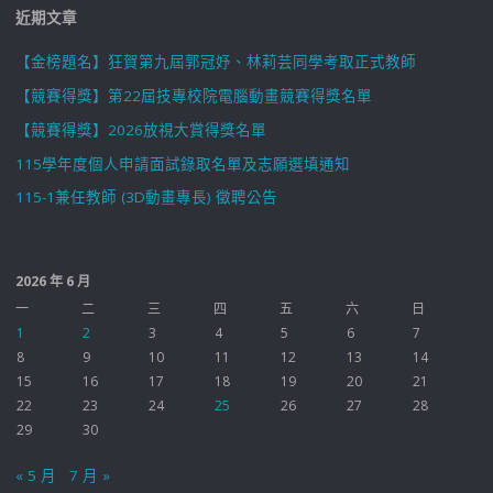
近期文章
【金榜題名】狂賀第九屆郭冠妤、林莉芸同學考取正式教師
【競賽得獎】第22屆技專校院電腦動畫競賽得獎名單
【競賽得獎】2026放視大賞得獎名單
115學年度個人申請面試錄取名單及志願選填通知
115-1兼任教師 (3D動畫專長) 徵聘公告
2026 年 6 月
一
二
三
四
五
六
日
1
2
3
4
5
6
7
8
9
10
11
12
13
14
15
16
17
18
19
20
21
22
23
24
25
26
27
28
29
30
« 5 月
7 月 »