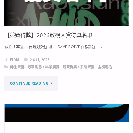
屆
技
專
【競賽得獎】2026放視大賞得獎名單
校
恭賀 ! 本系「石境現場」和「SAVE POINT 存檔點」 …
院
EIDM
2 6 月, 2026
電
師生榮譽
/
最新消息
/
畢業展覽
/
競賽得獎
/
系所榮譽
/
金榜題名
腦
"【競
CONTINUE READING
動
賽
畫
得
競
獎】
賽
2026