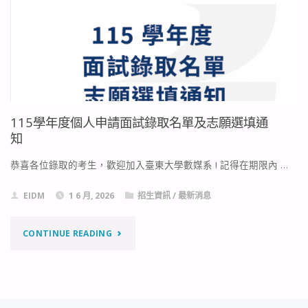
得
放
獎
視
名
大
單"
賞
115學年度個人申請面試錄取名單及志願選填通
得
知
獎
恭喜各位錄取的考生，歡迎加入臺東大學數媒系 ! 記得在期限內 …
名
EIDM
1 6 月, 2026
招生資訊
/
最新消息
單"
"115
CONTINUE READING
學
年