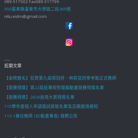
089-517502 Fax089-517799
950臺東縣臺東市大學路二段369號
nttu.eidm@gmail.com
近期文章
【金榜題名】狂賀第九屆郭冠妤、林莉芸同學考取正式教師
【競賽得獎】第22屆技專校院電腦動畫競賽得獎名單
【競賽得獎】2026放視大賞得獎名單
115學年度個人申請面試錄取名單及志願選填通知
115-1兼任教師 (3D動畫專長) 徵聘公告