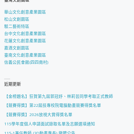
華山文化創意產業園區
松山文創園區
駁二藝術特區
台中文化創意產業園區
花蓮文化創意產業園區
嘉酒文創園區
臺南文化創意產業園區
信義公民會館(四四南村)
近期更新
【金榜題名】狂賀第九屆郭冠妤、林莉芸同學考取正式教師
【競賽得獎】第22屆技專校院電腦動畫競賽得獎名單
【競賽得獎】2026放視大賞得獎名單
115學年度個人申請面試錄取名單及志願選填通知
115-1兼任教師 (3D動畫專長) 徵聘公告