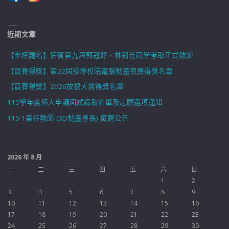
近期文章
【金榜題名】狂賀第九屆郭冠妤、林莉芸同學考取正式教師
【競賽得獎】第22屆技專校院電腦動畫競賽得獎名單
【競賽得獎】2026放視大賞得獎名單
115學年度個人申請面試錄取名單及志願選填通知
115-1兼任教師 (3D動畫專長) 徵聘公告
2026 年 8 月
一
二
三
四
五
六
日
1
2
3
4
5
6
7
8
9
10
11
12
13
14
15
16
17
18
19
20
21
22
23
24
25
26
27
28
29
30