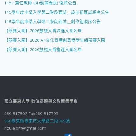
115-1兼任教師 (3D動畫專長) 徵聘公告
115學年度申請入學第二階段面試＿設計組面試順序公告
115學年度申請入學第二階段面試＿創作組順序公告
【競賽入圍】2026放視大賞決選入圍名單
【競賽入圍】2026 A+文化資產創意獎學生組競賽入圍
【競賽入圍】2026放視大賞複選入圍名單
國立臺東大學 數位媒體與文教產業學系
089-517502 Fax089-517799
950臺東縣臺東市大學路二段369號
nttu.eidm@gmail.com