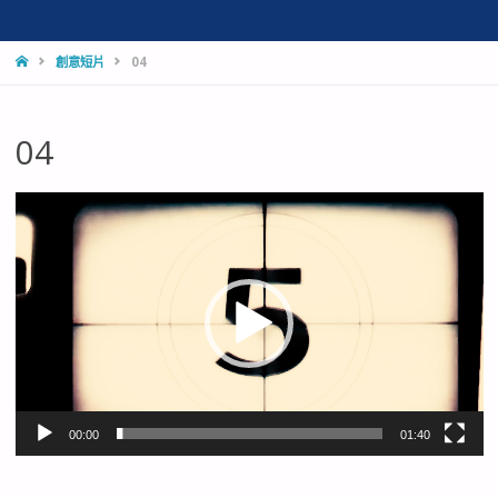
HOME
創意短片
04
04
視
訊
播
放
器
00:00
01:40