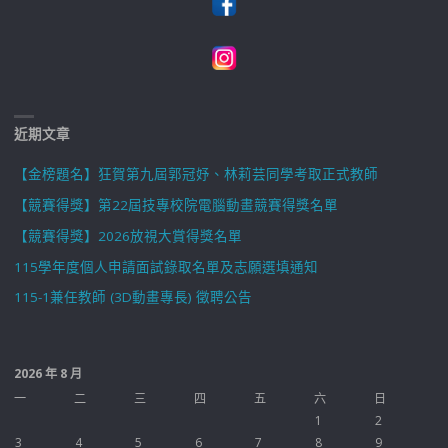
近期文章
【金榜題名】狂賀第九屆郭冠妤、林莉芸同學考取正式教師
【競賽得獎】第22屆技專校院電腦動畫競賽得獎名單
【競賽得獎】2026放視大賞得獎名單
115學年度個人申請面試錄取名單及志願選填通知
115-1兼任教師 (3D動畫專長) 徵聘公告
2026 年 8 月
一
二
三
四
五
六
日
1
2
3
4
5
6
7
8
9