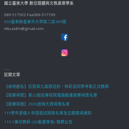
國立臺東大學 數位媒體與文教產業學系
089-517502 Fax089-517799
950臺東縣臺東市大學路二段369號
nttu.eidm@gmail.com
近期文章
【金榜題名】狂賀第九屆郭冠妤、林莉芸同學考取正式教師
【競賽得獎】第22屆技專校院電腦動畫競賽得獎名單
【競賽得獎】2026放視大賞得獎名單
115學年度個人申請面試錄取名單及志願選填通知
115-1兼任教師 (3D動畫專長) 徵聘公告