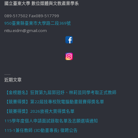
國立臺東大學 數位媒體與文教產業學系
089-517502 Fax089-517799
950臺東縣臺東市大學路二段369號
nttu.eidm@gmail.com
近期文章
【金榜題名】狂賀第九屆郭冠妤、林莉芸同學考取正式教師
【競賽得獎】第22屆技專校院電腦動畫競賽得獎名單
【競賽得獎】2026放視大賞得獎名單
115學年度個人申請面試錄取名單及志願選填通知
115-1兼任教師 (3D動畫專長) 徵聘公告