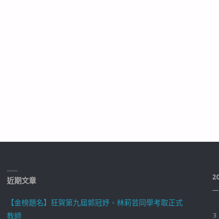
2
近期文章
一
【金榜題名】狂賀第九屆郭冠妤、林莉芸同學考取正式
教師
3