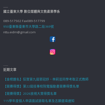
國立臺東大學 數位媒體與文教產業學系
089-517502 Fax089-517799
950臺東縣臺東市大學路二段369號
nttu.eidm@gmail.com
近期文章
【金榜題名】狂賀第九屆郭冠妤、林莉芸同學考取正式教師
【競賽得獎】第22屆技專校院電腦動畫競賽得獎名單
【競賽得獎】2026放視大賞得獎名單
115學年度個人申請面試錄取名單及志願選填通知