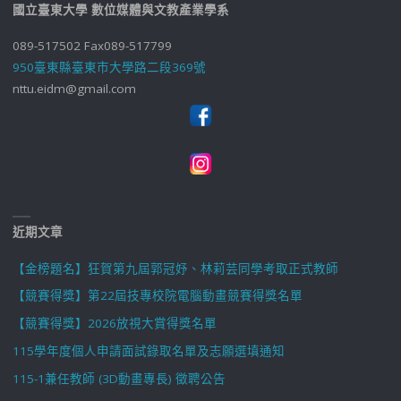
國立臺東大學 數位媒體與文教產業學系
089-517502 Fax089-517799
950臺東縣臺東市大學路二段369號
nttu.eidm@gmail.com
近期文章
【金榜題名】狂賀第九屆郭冠妤、林莉芸同學考取正式教師
【競賽得獎】第22屆技專校院電腦動畫競賽得獎名單
【競賽得獎】2026放視大賞得獎名單
115學年度個人申請面試錄取名單及志願選填通知
115-1兼任教師 (3D動畫專長) 徵聘公告