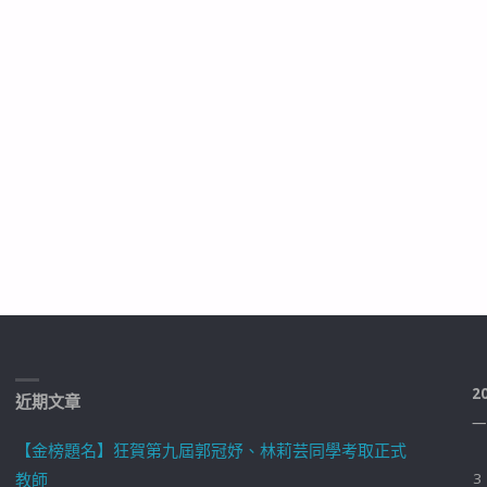
2
近期文章
一
【金榜題名】狂賀第九屆郭冠妤、林莉芸同學考取正式
教師
3