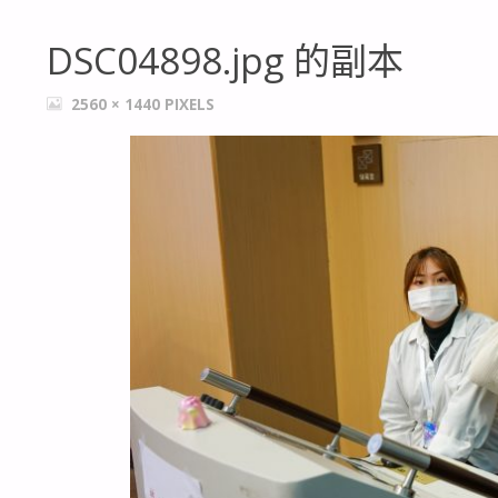
DSC04898.jpg 的副本
FULL
2560 × 1440
PIXELS
SIZE