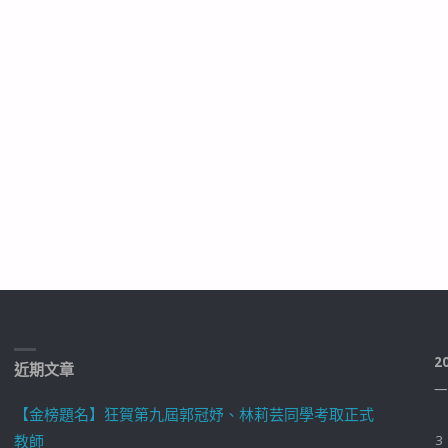
2
近期文章
一
【金榜題名】狂賀第九屆郭冠妤、林莉芸同學考取正式
教師
3