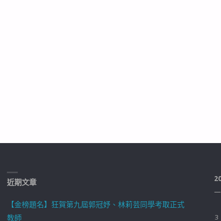
2
近期文章
一
【金榜題名】狂賀第九屆郭冠妤、林莉芸同學考取正式
教師
3