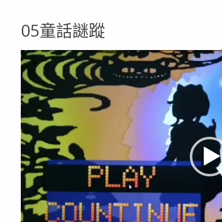
05童話謎蹤
視
訊
播
放
器