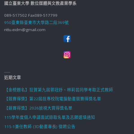
國立臺東大學 數位媒體與文教產業學系
089-517502 Fax089-517799
950臺東縣臺東市大學路二段369號
nttu.eidm@gmail.com
近期文章
【金榜題名】狂賀第九屆郭冠妤、林莉芸同學考取正式教師
【競賽得獎】第22屆技專校院電腦動畫競賽得獎名單
【競賽得獎】2026放視大賞得獎名單
115學年度個人申請面試錄取名單及志願選填通知
115-1兼任教師 (3D動畫專長) 徵聘公告