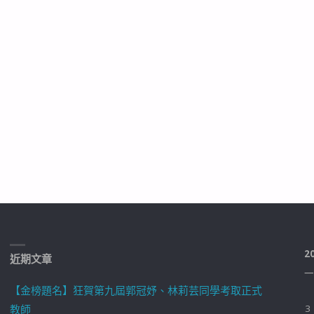
2
近期文章
一
【金榜題名】狂賀第九屆郭冠妤、林莉芸同學考取正式
教師
3