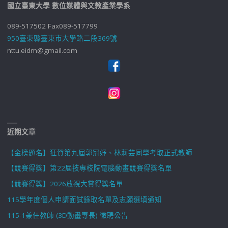
國立臺東大學 數位媒體與文教產業學系
089-517502 Fax089-517799
950臺東縣臺東市大學路二段369號
nttu.eidm@gmail.com
近期文章
【金榜題名】狂賀第九屆郭冠妤、林莉芸同學考取正式教師
【競賽得獎】第22屆技專校院電腦動畫競賽得獎名單
【競賽得獎】2026放視大賞得獎名單
115學年度個人申請面試錄取名單及志願選填通知
115-1兼任教師 (3D動畫專長) 徵聘公告