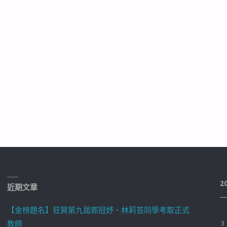
2
近期文章
一
【金榜題名】狂賀第九屆郭冠妤、林莉芸同學考取正式
教師
3