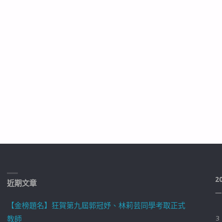
2
近期文章
一
【金榜題名】狂賀第九屆郭冠妤、林莉芸同學考取正式
教師
3