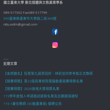
國立臺東大學 數位媒體與文教產業學系
089-517502 Fax089-517799
950臺東縣臺東市大學路二段369號
nttu.eidm@gmail.com
近期文章
【金榜題名】狂賀第九屆郭冠妤、林莉芸同學考取正式教師
【競賽得獎】第22屆技專校院電腦動畫競賽得獎名單
【競賽得獎】2026放視大賞得獎名單
115學年度個人申請面試錄取名單及志願選填通知
115-1兼任教師 (3D動畫專長) 徵聘公告