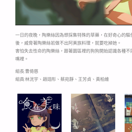
一日的夜晚，陶樂絲因為想採集特殊的草藥，在好奇心的驅
後，威脅著陶樂絲若做不出阿美族料理，就要吃掉她。
害怕失去性命的陶樂絲，跟著園區裡的狗狗開始認識各種不
嘴裡。
組長:曹倚慈
組員:林洸宇、趙翊彤、蔡宛靜、王芳貞、黃柏維