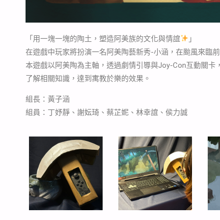
「用一塊一塊的陶土，塑造阿美族的文化與情誼
」
在遊戲中玩家將扮演一名阿美陶藝新秀-小涵，在颱風來臨
本遊戲以阿美陶為主軸，透過劇情引導與Joy-Con互動
了解相關知識，達到寓教於樂的效果。
組長：黃子涵
組員：丁妤靜、謝妘琦、蔡芷妮、林幸誼、侯力誠