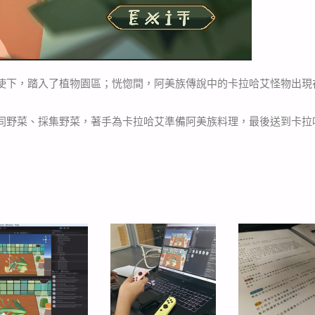
使下，踏入了植物園區；恍惚間，阿美族傳說中的卡拉哈艾怪物出現
同野菜、採集野菜，著手為卡拉哈艾準備阿美族料理，最後送到卡拉