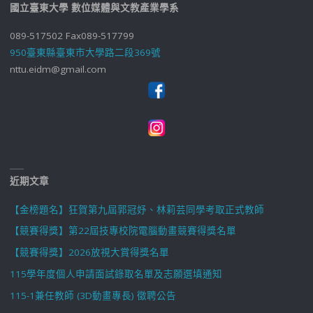
國立臺東大學 數位媒體與文教產業學系
089-517502 Fax089-517799
950臺東縣臺東市大學路二段369號
nttu.eidm@gmail.com
近期文章
【金榜題名】狂賀第九屆郭冠妤、林莉芸同學考取正式教師
【競賽得獎】第22屆技專校院電腦動畫競賽得獎名單
【競賽得獎】2026放視大賞得獎名單
115學年度個人申請面試錄取名單及志願選填通知
115-1兼任教師 (3D動畫專長) 徵聘公告