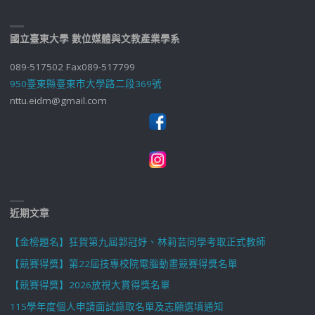
國立臺東大學 數位媒體與文教產業學系
089-517502 Fax089-517799
950臺東縣臺東市大學路二段369號
nttu.eidm@gmail.com
近期文章
【金榜題名】狂賀第九屆郭冠妤、林莉芸同學考取正式教師
【競賽得獎】第22屆技專校院電腦動畫競賽得獎名單
【競賽得獎】2026放視大賞得獎名單
115學年度個人申請面試錄取名單及志願選填通知