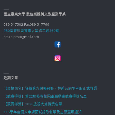
國立臺東大學 數位媒體與文教產業學系
089-517502 Fax089-517799
950臺東縣臺東市大學路二段369號
nttu.eidm@gmail.com
近期文章
【金榜題名】狂賀第九屆郭冠妤、林莉芸同學考取正式教師
【競賽得獎】第22屆技專校院電腦動畫競賽得獎名單
【競賽得獎】2026放視大賞得獎名單
115學年度個人申請面試錄取名單及志願選填通知