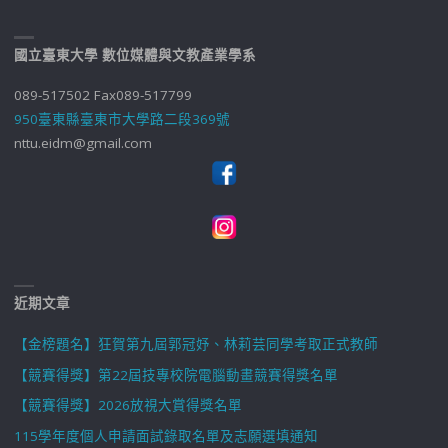
國立臺東大學 數位媒體與文教產業學系
089-517502 Fax089-517799
950臺東縣臺東市大學路二段369號
nttu.eidm@gmail.com
近期文章
【金榜題名】狂賀第九屆郭冠妤、林莉芸同學考取正式教師
【競賽得獎】第22屆技專校院電腦動畫競賽得獎名單
【競賽得獎】2026放視大賞得獎名單
115學年度個人申請面試錄取名單及志願選填通知