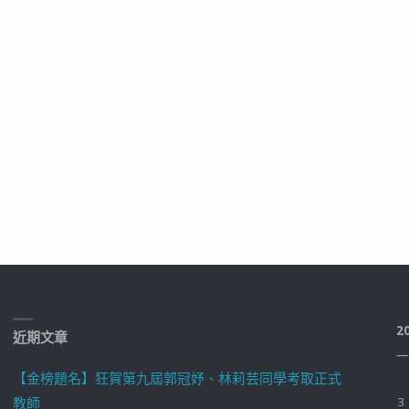
2
近期文章
一
【金榜題名】狂賀第九屆郭冠妤、林莉芸同學考取正式
教師
3