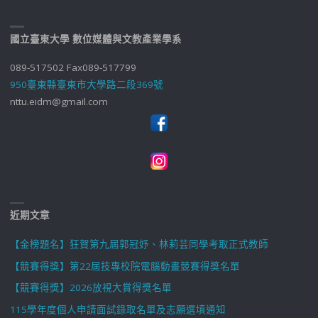
國立臺東大學 數位媒體與文教產業學系
089-517502 Fax089-517799
950臺東縣臺東市大學路二段369號
nttu.eidm@gmail.com
近期文章
【金榜題名】狂賀第九屆郭冠妤、林莉芸同學考取正式教師
【競賽得獎】第22屆技專校院電腦動畫競賽得獎名單
【競賽得獎】2026放視大賞得獎名單
115學年度個人申請面試錄取名單及志願選填通知