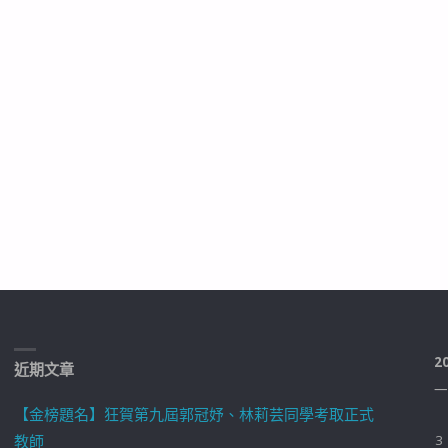
2
近期文章
一
【金榜題名】狂賀第九屆郭冠妤、林莉芸同學考取正式
教師
3