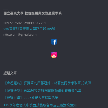
國立臺東大學 數位媒體與文教產業學系
089-517502 Fax089-517799
950臺東縣臺東市大學路二段369號
nttu.eidm@gmail.com
近期文章
【金榜題名】狂賀第九屆郭冠妤、林莉芸同學考取正式教師
【競賽得獎】第22屆技專校院電腦動畫競賽得獎名單
【競賽得獎】2026放視大賞得獎名單
115學年度個人申請面試錄取名單及志願選填通知