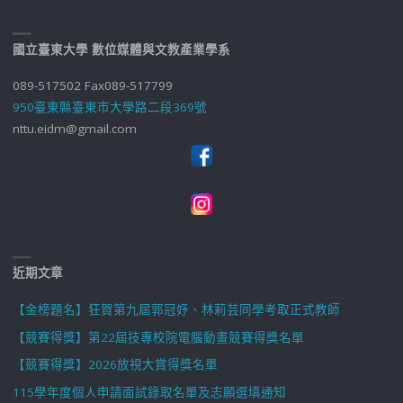
國立臺東大學 數位媒體與文教產業學系
089-517502 Fax089-517799
950臺東縣臺東市大學路二段369號
nttu.eidm@gmail.com
近期文章
【金榜題名】狂賀第九屆郭冠妤、林莉芸同學考取正式教師
【競賽得獎】第22屆技專校院電腦動畫競賽得獎名單
【競賽得獎】2026放視大賞得獎名單
115學年度個人申請面試錄取名單及志願選填通知