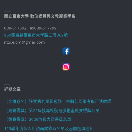
國立臺東大學 數位媒體與文教產業學系
089-517502 Fax089-517799
950臺東縣臺東市大學路二段369號
nttu.eidm@gmail.com
近期文章
【金榜題名】狂賀第九屆郭冠妤、林莉芸同學考取正式教師
【競賽得獎】第22屆技專校院電腦動畫競賽得獎名單
【競賽得獎】2026放視大賞得獎名單
115學年度個人申請面試錄取名單及志願選填通知