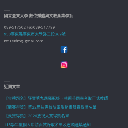
國立臺東大學 數位媒體與文教產業學系
089-517502 Fax089-517799
950臺東縣臺東市大學路二段369號
nttu.eidm@gmail.com
近期文章
【金榜題名】狂賀第九屆郭冠妤、林莉芸同學考取正式教師
【競賽得獎】第22屆技專校院電腦動畫競賽得獎名單
【競賽得獎】2026放視大賞得獎名單
115學年度個人申請面試錄取名單及志願選填通知