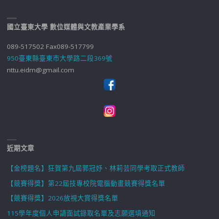
國立臺東大學 數位媒體與文教產業學系
089-517502 Fax089-517799
950臺東縣臺東市大學路二段369號
nttu.eidm@gmail.com
近期文章
【金榜題名】狂賀第九屆郭冠妤、林莉芸同學考取正式教師
【競賽得獎】第22屆技專校院電腦動畫競賽得獎名單
【競賽得獎】2026放視大賞得獎名單
115學年度個人申請面試錄取名單及志願選填通知