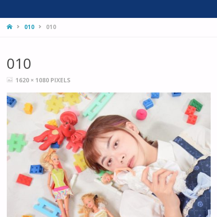
HOME
010
010
010
FULL
1620 × 1080
PIXELS
SIZE