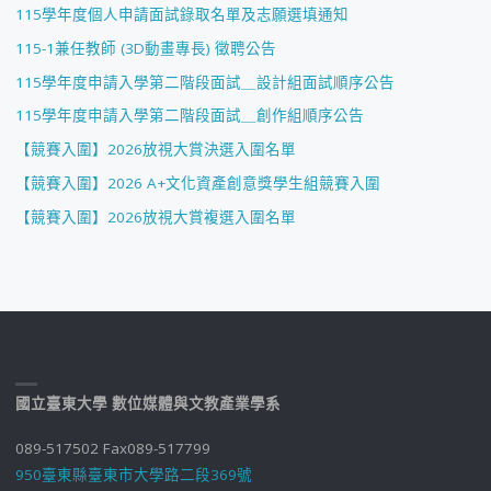
115學年度個人申請面試錄取名單及志願選填通知
115-1兼任教師 (3D動畫專長) 徵聘公告
115學年度申請入學第二階段面試＿設計組面試順序公告
115學年度申請入學第二階段面試＿創作組順序公告
【競賽入圍】2026放視大賞決選入圍名單
【競賽入圍】2026 A+文化資產創意獎學生組競賽入圍
【競賽入圍】2026放視大賞複選入圍名單
國立臺東大學 數位媒體與文教產業學系
089-517502 Fax089-517799
950臺東縣臺東市大學路二段369號