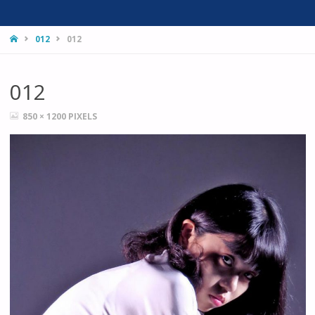
HOME
012
012
012
FULL
850 × 1200
PIXELS
SIZE