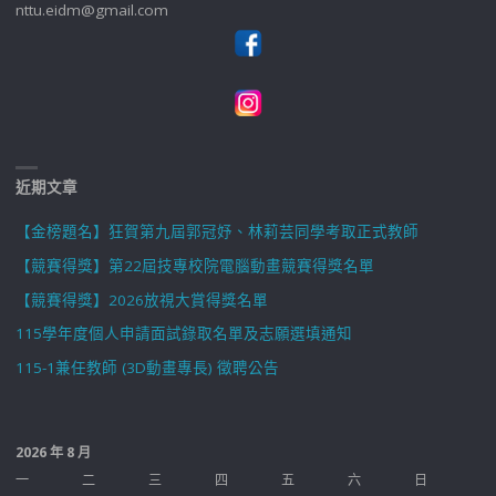
nttu.eidm@gmail.com
近期文章
【金榜題名】狂賀第九屆郭冠妤、林莉芸同學考取正式教師
【競賽得獎】第22屆技專校院電腦動畫競賽得獎名單
【競賽得獎】2026放視大賞得獎名單
115學年度個人申請面試錄取名單及志願選填通知
115-1兼任教師 (3D動畫專長) 徵聘公告
2026 年 8 月
一
二
三
四
五
六
日