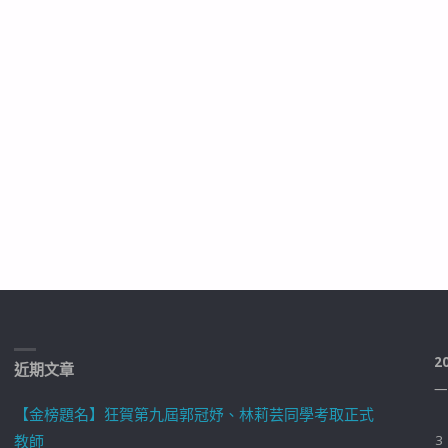
2
近期文章
一
【金榜題名】狂賀第九屆郭冠妤、林莉芸同學考取正式
教師
3