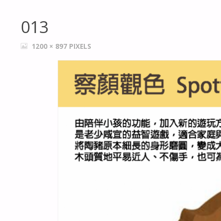
013
FULL
1200 × 897
PIXELS
SIZE