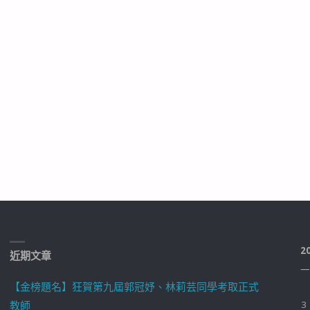
2
近期文章
一
【金榜題名】狂賀第九屆郭冠妤、林莉芸同學考取正式
教師
3