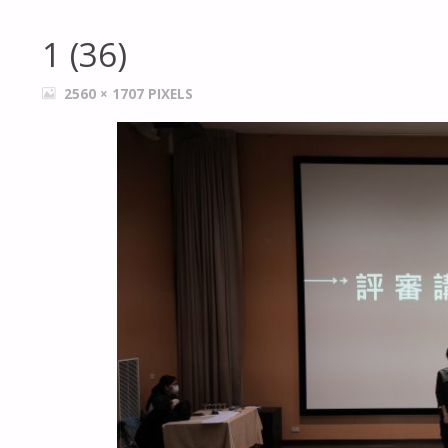
1 (36)
FULL
2560 × 1707
PIXELS
SIZE