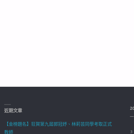
2
近期文章
一
【金榜題名】狂賀第九屆郭冠妤、林莉芸同學考取正式
教師
3