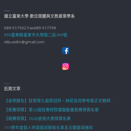
國立臺東大學 數位媒體與文教產業學系
089-517502 Fax089-517799
950臺東縣臺東市大學路二段369號
nttu.eidm@gmail.com
近期文章
【金榜題名】狂賀第九屆郭冠妤、林莉芸同學考取正式教師
【競賽得獎】第22屆技專校院電腦動畫競賽得獎名單
【競賽得獎】2026放視大賞得獎名單
115學年度個人申請面試錄取名單及志願選填通知