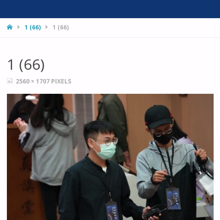
HOME
1 (66)
1 (66)
1 (66)
FULL
2560 × 1707
PIXELS
SIZE