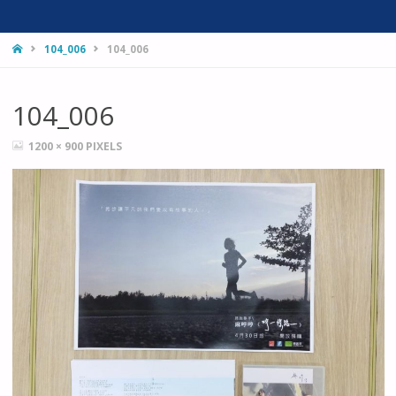
HOME
104_006
104_006
104_006
FULL
1200 × 900
PIXELS
SIZE