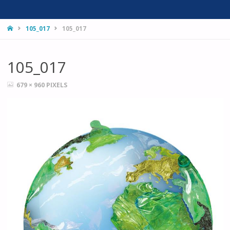
HOME
105_017
105_017
105_017
FULL
679 × 960
PIXELS
SIZE