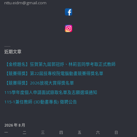
nttu.eidm@gmail.com
近期文章
【金榜題名】狂賀第九屆郭冠妤、林莉芸同學考取正式教師
【競賽得獎】第22屆技專校院電腦動畫競賽得獎名單
【競賽得獎】2026放視大賞得獎名單
115學年度個人申請面試錄取名單及志願選填通知
115-1兼任教師 (3D動畫專長) 徵聘公告
2026 年 8 月
一
二
三
四
五
六
日