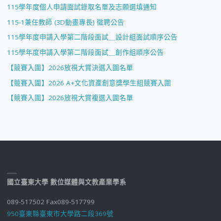
115學年度個人申請面試錄取名單及志願選填通知
115-1兼任教師 (3D動畫專長) 徵聘公告
115學年度申請入學第二階段面試＿設計組面試順序公告
115學年度申請入學第二階段面試＿創作組順序公告
【競賽入圍】2026放視大賞決選入圍名單
【競賽入圍】2026 A+文化資產創意獎學生組競賽入圍
【競賽入圍】2026放視大賞複選入圍名單
國立臺東大學 數位媒體與文教產業學系
089-517502 Fax089-517799
950臺東縣臺東市大學路二段369號