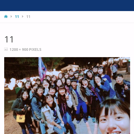
HOME
11
11
11
FULL
1200 × 900
PIXELS
SIZE