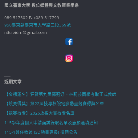
國立臺東大學 數位媒體與文教產業學系
089-517502 Fax089-517799
950臺東縣臺東市大學路二段369號
nttu.eidm@gmail.com
近期文章
【金榜題名】狂賀第九屆郭冠妤、林莉芸同學考取正式教師
【競賽得獎】第22屆技專校院電腦動畫競賽得獎名單
【競賽得獎】2026放視大賞得獎名單
115學年度個人申請面試錄取名單及志願選填通知
115-1兼任教師 (3D動畫專長) 徵聘公告