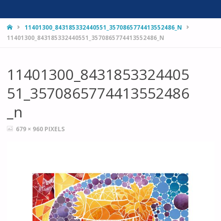
HOME
11401300_843185332440551_3570865774413552486_N
11401300_843185332440551_3570865774413552486_N
11401300_8431853324405
51_3570865774413552486
_n
FULL
679 × 960
PIXELS
SIZE