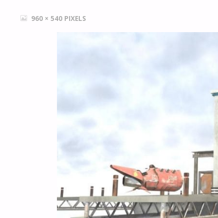
FULL
960 × 540
PIXELS
SIZE