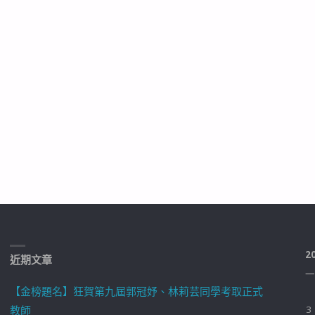
2
近期文章
一
【金榜題名】狂賀第九屆郭冠妤、林莉芸同學考取正式
教師
3