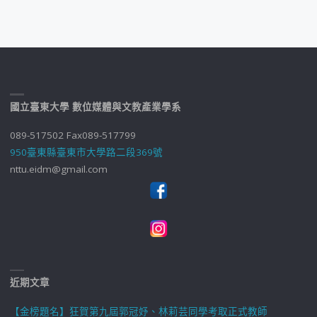
國立臺東大學 數位媒體與文教產業學系
089-517502 Fax089-517799
950臺東縣臺東市大學路二段369號
nttu.eidm@gmail.com
近期文章
【金榜題名】狂賀第九屆郭冠妤、林莉芸同學考取正式教師