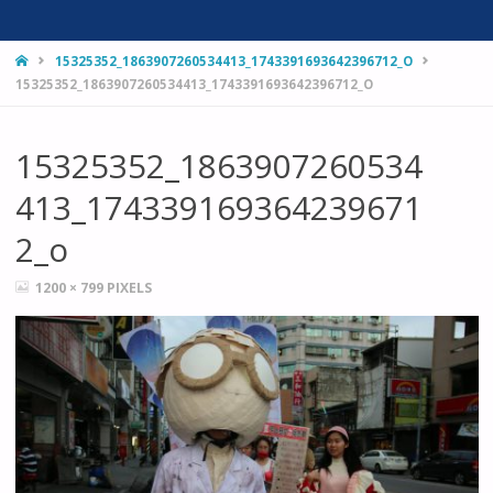
HOME
15325352_1863907260534413_1743391693642396712_O
15325352_1863907260534413_1743391693642396712_O
15325352_1863907260534
413_174339169364239671
2_o
FULL
1200 × 799
PIXELS
SIZE