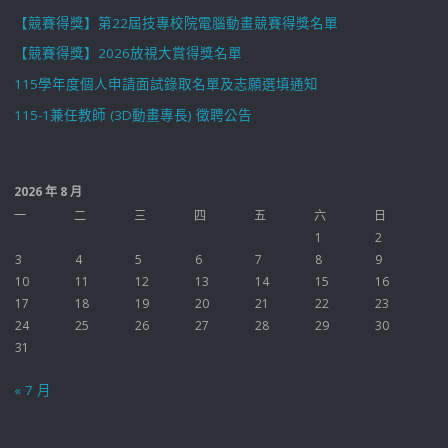
【競賽得獎】第22屆技專校院電腦動畫競賽得獎名單
【競賽得獎】2026放視大賞得獎名單
115學年度個人申請面試錄取名單及志願選填通知
115-1兼任教師 (3D動畫專長) 徵聘公告
2026 年 8 月
一
二
三
四
五
六
日
1
2
3
4
5
6
7
8
9
10
11
12
13
14
15
16
17
18
19
20
21
22
23
24
25
26
27
28
29
30
31
« 7 月