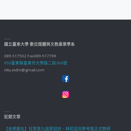
國立臺東大學 數位媒體與文教產業學系
089-517502 Fax089-517799
950臺東縣臺東市大學路二段369號
nttu.eidm@gmail.com
近期文章
【金榜題名】狂賀第九屆郭冠妤、林莉芸同學考取正式教師