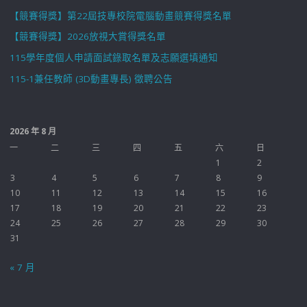
【競賽得獎】第22屆技專校院電腦動畫競賽得獎名單
【競賽得獎】2026放視大賞得獎名單
115學年度個人申請面試錄取名單及志願選填通知
115-1兼任教師 (3D動畫專長) 徵聘公告
2026 年 8 月
一
二
三
四
五
六
日
1
2
3
4
5
6
7
8
9
10
11
12
13
14
15
16
17
18
19
20
21
22
23
24
25
26
27
28
29
30
31
« 7 月