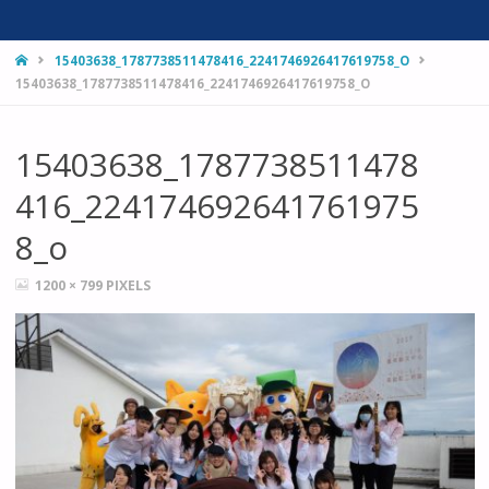
HOME
15403638_1787738511478416_2241746926417619758_O
15403638_1787738511478416_2241746926417619758_O
15403638_1787738511478
416_224174692641761975
8_o
FULL
1200 × 799
PIXELS
SIZE