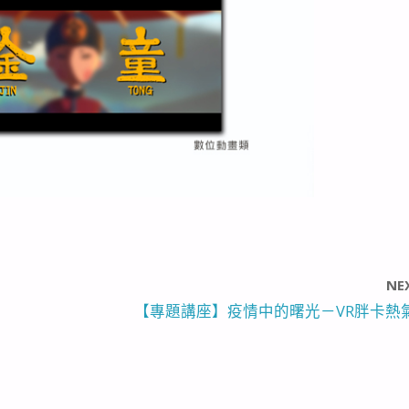
NE
【專題講座】疫情中的曙光－VR胖卡熱