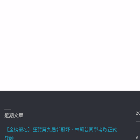
2
近期文章
一
【金榜題名】狂賀第九屆郭冠妤、林莉芸同學考取正式
教師
6