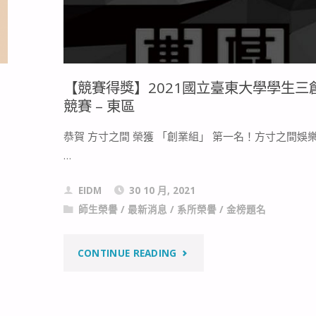
【競賽得獎】2021國立臺東大學學生三
競賽 – 東區
恭賀 方寸之間 榮獲 「創業組」 第一名！方寸之間娛
…
EIDM
30 10 月, 2021
師生榮譽
/
最新消息
/
系所榮譽
/
金榜題名
"【競
CONTINUE READING
賽
得