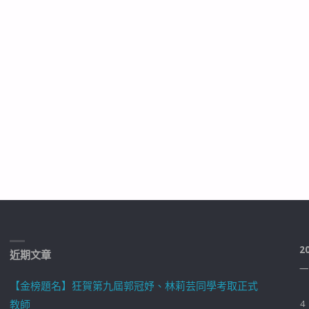
三
創
競
賽
–
東
區"
2
近期文章
一
【金榜題名】狂賀第九屆郭冠妤、林莉芸同學考取正式
教師
4