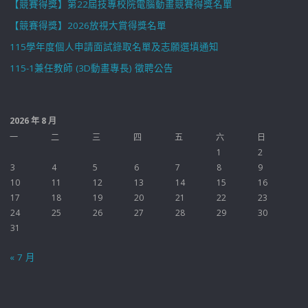
【競賽得獎】第22屆技專校院電腦動畫競賽得獎名單
【競賽得獎】2026放視大賞得獎名單
115學年度個人申請面試錄取名單及志願選填通知
115-1兼任教師 (3D動畫專長) 徵聘公告
2026 年 8 月
一
二
三
四
五
六
日
1
2
3
4
5
6
7
8
9
10
11
12
13
14
15
16
17
18
19
20
21
22
23
24
25
26
27
28
29
30
31
« 7 月