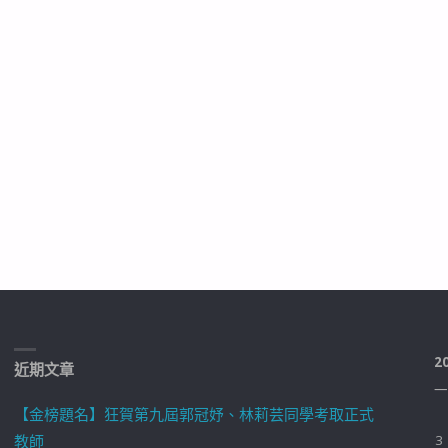
2
近期文章
一
【金榜題名】狂賀第九屆郭冠妤、林莉芸同學考取正式
教師
3