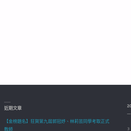
2
近期文章
一
【金榜題名】狂賀第九屆郭冠妤、林莉芸同學考取正式
教師
3