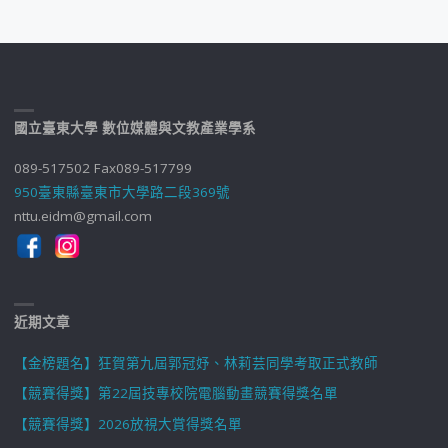
國立臺東大學 數位媒體與文教產業學系
089-517502 Fax089-517799
950臺東縣臺東市大學路二段369號
nttu.eidm@gmail.com
近期文章
【金榜題名】狂賀第九屆郭冠妤、林莉芸同學考取正式教師
【競賽得獎】第22屆技專校院電腦動畫競賽得獎名單
【競賽得獎】2026放視大賞得獎名單