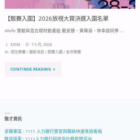
【競賽入圍】2026放視大賞決選入圍名單
Alofo 實驗與混合媒材動畫組 戴安臻、黃暐涵、林幸誼同學 …
EIDM
7 5 月, 2026
師生榮譽
/
最新消息
/
競賽入圍
/
系所榮譽
"【競
CONTINUE READING
賽
入
圍】
徵才資訊
2026
放
求職專區 : 1111 人力銀行實習與職缺快速查詢看板
職涯探索 : 1111人力銀行科技島社群新聞平台