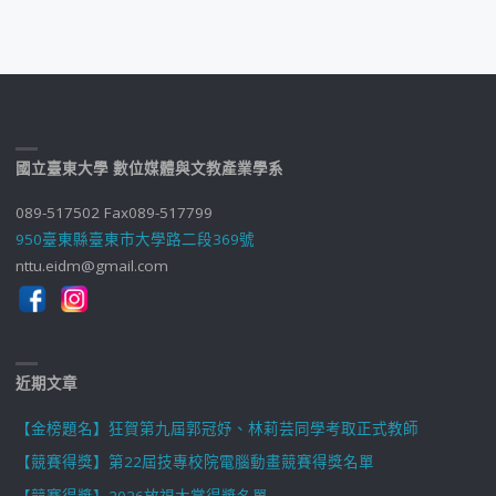
國立臺東大學 數位媒體與文教產業學系
089-517502 Fax089-517799
950臺東縣臺東市大學路二段369號
nttu.eidm@gmail.com
近期文章
【金榜題名】狂賀第九屆郭冠妤、林莉芸同學考取正式教師
【競賽得獎】第22屆技專校院電腦動畫競賽得獎名單