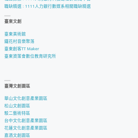
視
職缺精選 : 1111人力銀行數媒系相關職缺精選
大
臺東文創
賞
臺東美術館
決
鐵花村音樂聚落
臺東創客TT Maker
選
臺東資策會數位教育研究所
入
圍
臺灣文創園區
名
華山文化創意產業園區
單"
松山文創園區
駁二藝術特區
台中文化創意產業園區
花蓮文化創意產業園區
嘉酒文創園區